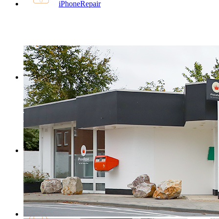
iPhoneRepair
iPadRepair
iMacRepair