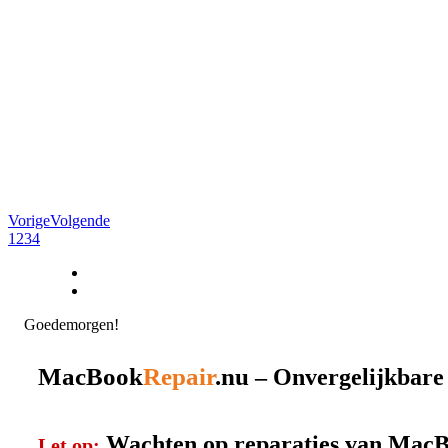
Vorige
Volgende
1
2
3
4
Goedemorgen!
MacBook
Repair
.nu
– Onvergelijkbar
Wachten op reparaties van MacBo
Let op: