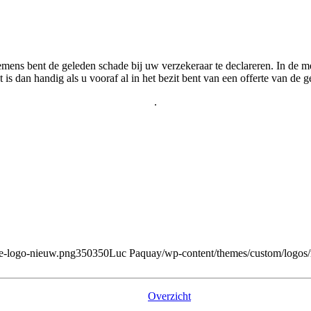
ornemens bent de geleden schade bij uw verzekeraar te declareren. In d
is dan handig als u vooraf al in het bezit bent van een offerte van de 
.
ele-logo-nieuw.png
350
350
Luc Paquay
/wp-content/themes/custom/logos
Overzicht