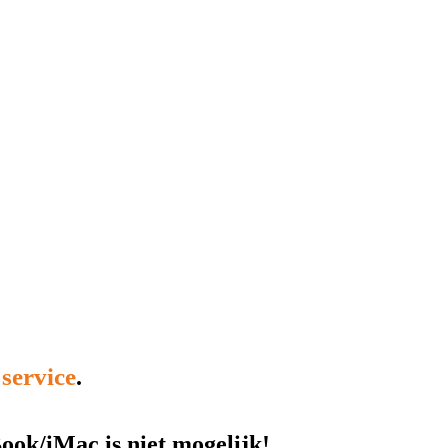
service
e
.
ok/iMac is niet mogelijk!