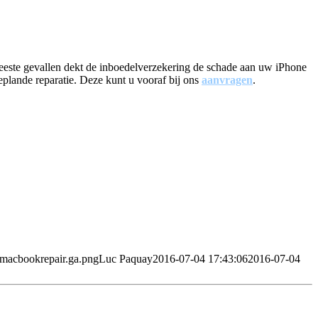
e meeste gevallen dekt de inboedelverzekering de schade aan uw iPhone
geplande reparatie. Deze kunt u vooraf bij ons
aanvragen
.
/macbookrepair.ga.png
Luc Paquay
2016-07-04 17:43:06
2016-07-04