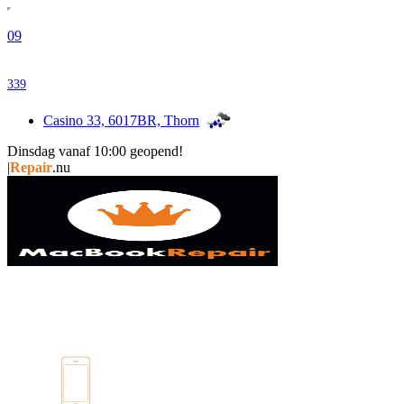
09
339
Casino 33, 6017BR, Thorn
Dinsdag vanaf 10:00 geopend!
i
|
Repair
.nu