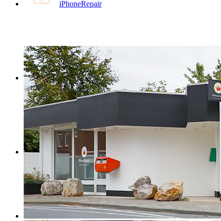
iPhoneRepair
iPadRepair
iMacRepair