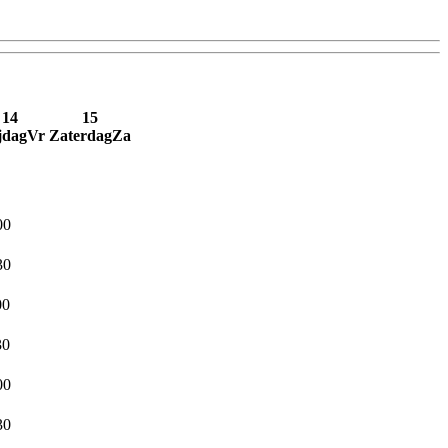
14
15
jdag
Vr
Zaterdag
Za
00
30
00
30
00
30