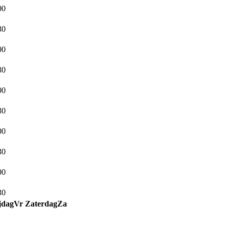
00
30
00
30
00
30
00
30
00
30
jdag
Vr
Zaterdag
Za