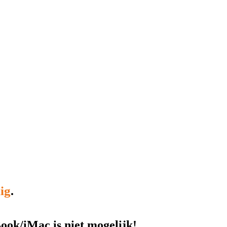
ig
.
ok/iMac is niet mogelijk!