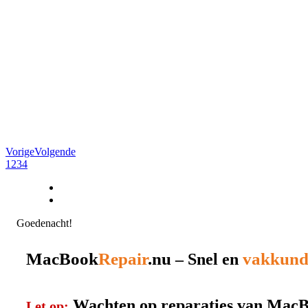
Vorige
Volgende
1
2
3
4
Goedenacht!
MacBook
Repair
.nu
vakkund
– Snel en
Wachten op reparaties van MacBo
Let op: