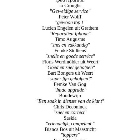
"gewoon top !"
Lucien Engelen uit Grathem
"Reparatien Iphone"
Timo Augustus
"snel en vakkundig"
Femke Stultiens
"snelle en goede service"
Floris Werdmölder uit Weert
"Goed en snel geholpen"
Bart Bongers uit Weert
"super fijn geholpen!"
Femke Van Gog
"Imac upgrade"
Boudewijn
"Een zaak in dienste van de klant"
Chris Deconinck
"snel en correct"
Saskia
"vriendelijk, competent."
Bianca Bos uit Maastricht
"toppers"
Frank Bongaerts
"Top"
Ron Aspers Toestel Paul Paquay
"Top"