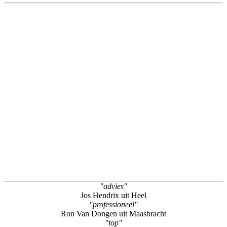
"advies"
Jos Hendrix uit Heel
"professioneel"
Ron Van Dongen uit Maasbracht
"top"
Rianne Buckx uit Born
"batterij laten vervangen iphone"
Marloes