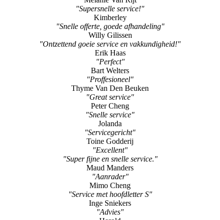
Willy Gilissen
"Ontzettend goeie service en vakkundigheid!"
Erik Haas
"Perfect"
Bart Welters
"Proffesioneel"
Thyme Van Den Beuken
"Great service"
Peter Cheng
"Snelle service"
Jolanda
"Servicegericht"
Toine Godderij
"Excellent"
"Super fijne en snelle service."
Maud Manders
"Aanrader"
Mimo Cheng
"Service met hoofdletter S"
Inge Sniekers
"Advies"
Harold
"Perfecte reparatie "
Pim Van Schendel
"Goede uitleg"