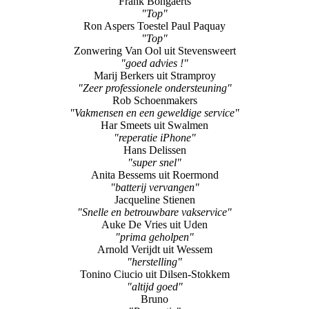
Zonwering Van Ool uit Stevensweert
"goed advies !"
Marij Berkers uit Stramproy
"Zeer professionele ondersteuning"
Rob Schoenmakers
"Vakmensen en een geweldige service"
Har Smeets uit Swalmen
"reperatie iPhone"
Hans Delissen
"super snel"
Anita Bessems uit Roermond
"batterij vervangen"
Jacqueline Stienen
"Snelle en betrouwbare vakservice"
Auke De Vries uit Uden
"prima geholpen"
Arnold Verijdt uit Wessem
"herstelling"
Tonino Ciucio uit Dilsen-Stokkem
"altijd goed"
Bruno
"Reparatie"
Leon Maassen
"reparatie"
Wilmie Van Den Berg