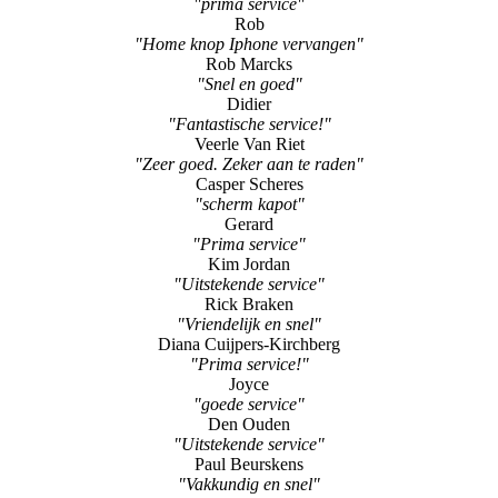
"Snel en goed"
Didier
"Fantastische service!"
Veerle Van Riet
"Zeer goed. Zeker aan te raden"
Casper Scheres
"scherm kapot"
Gerard
"Prima service"
Kim Jordan
"Uitstekende service"
Rick Braken
"Vriendelijk en snel"
Diana Cuijpers-Kirchberg
"Prima service!"
Joyce
"goede service"
Den Ouden
"Uitstekende service"
Paul Beurskens
"Vakkundig en snel"
Claire
"Super goede service!!"
Demi Burm
"Snel, goedkoop en gastvrije service"