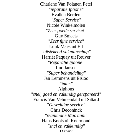
"Super Service"
Nicole Winkelmolen
"Zeer goede service!"
Guy Smeets
"Zeer fijne service"
Luuk Maes uit Ell
"uitstekend vakmanschap"
Harriët Paquay uit Reuver
"Reparatie Iphone"
Luc Jansen
"Super behandeling"
Jan Lemmens uit Elsloo
"imac"
Alphons
"snel, goed en vakundig gerepareerd"
Francis Van Vehmendahl uit Sittard
"Geweldige service"
Chris Deconinck
"reanimatie Mac mini"
Hans Boots uit Roermond
"snel en vakkundig"
Danny
"super service"
G. Laarmans uit Heel
"Goede service, vakkundig personeel"