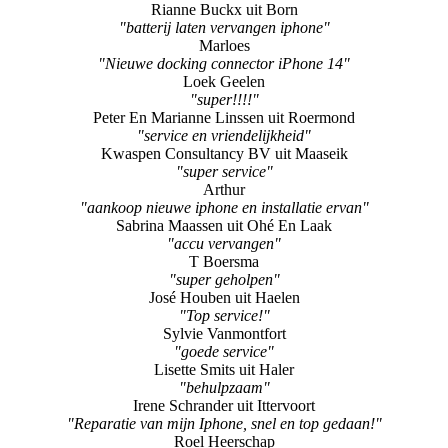
"Nieuwe docking connector iPhone 14"
Loek Geelen
"super!!!!"
Peter En Marianne Linssen uit Roermond
"service en vriendelijkheid"
Kwaspen Consultancy BV uit Maaseik
"super service"
Arthur
"aankoop nieuwe iphone en installatie ervan"
Sabrina Maassen uit Ohé En Laak
"accu vervangen"
T Boersma
"super geholpen"
José Houben uit Haelen
"Top service!"
Sylvie Vanmontfort
"goede service"
Lisette Smits uit Haler
"behulpzaam"
Irene Schrander uit Ittervoort
"Reparatie van mijn Iphone, snel en top gedaan!"
Roel Heerschap
"superrrr fijne hulp"
Anneliet Vleeshouwers
"Erg prettig ontvangen en perfect geholpen!"