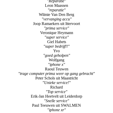
"vervanging accu"
Joop Ramaekers uit Ittervoort
"prima service"
Veronique Heymann
"super service"
Giel Habets
"super bedrijf!!"
Yvo
"goed geholpen"
Wolfgang
"iphone x"
Raoul Teuwen
"trage computer prima weer op gang gebracht"
Peter Schols uit Maastricht
"Unieke service!"
Richard
"Top service"
Erik-Jan Heetvelt uit Leiderdorp
"Snelle service"
Paul Teeuwen uit SWALMEN
"iphone xr"
Glastra Van Loon
"Iphone Xs scherm vervanging"
Joëlle Giesbers
"Super service"