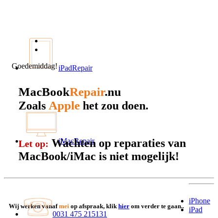
Goedemiddag!
iPadRepair
MacBook
Repair
.nu
Apple
Zoals
het zou doen.
Wachten op reparaties van
iMacRepair
Let op:
MacBook/iMac is niet mogelijk!
iPhone
Wij werken vanaf
mei
op afspraak, klik
hier
om verder te gaan..
iPad
0031 475 215131