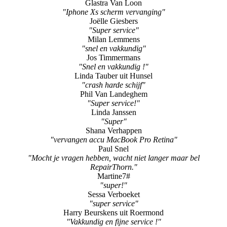
Milan Lemmens
"snel en vakkundig"
Jos Timmermans
"Snel en vakkundig !"
Linda Tauber uit Hunsel
"crash harde schijf"
Phil Van Landeghem
"Super service!"
Linda Janssen
"Super"
Shana Verhappen
"vervangen accu MacBook Pro Retina"
Paul Snel
"Mocht je vragen hebben, wacht niet langer maar bel
RepairThorn."
Martine7#
"super!"
Sessa Verboeket
"super service"
Harry Beurskens uit Roermond
"Vakkundig en fijne service !"
Truus Verhees
"scherm vervangen"
Paul Verleye
"super"