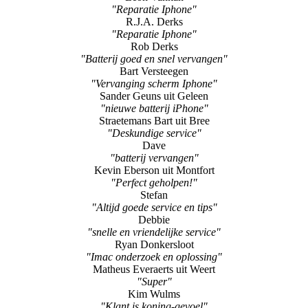
Rob Derks
"Batterij goed en snel vervangen"
Bart Versteegen
"Vervanging scherm Iphone"
Sander Geuns uit Geleen
"nieuwe batterij iPhone"
Straetemans Bart uit Bree
"Deskundige service"
Dave
"batterij vervangen"
Kevin Eberson uit Montfort
"Perfect geholpen!"
Stefan
"Altijd goede service en tips"
Debbie
"snelle en vriendelijke service"
Ryan Donkersloot
"Imac onderzoek en oplossing"
Matheus Everaerts uit Weert
"Super"
Kim Wulms
"Klant is koning-gevoel"
Zoon
"Wat een deskundigheid !"
René Ophelders