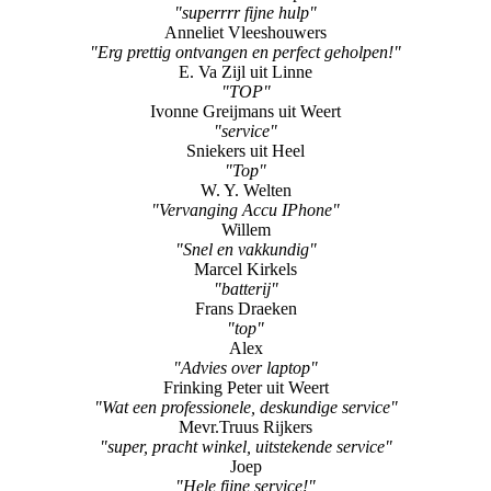
E. Va Zijl uit Linne
"TOP"
Ivonne Greijmans uit Weert
"service"
Sniekers uit Heel
"Top"
W. Y. Welten
"Vervanging Accu IPhone"
Willem
"Snel en vakkundig"
Marcel Kirkels
"batterij"
Frans Draeken
"top"
Alex
"Advies over laptop"
Frinking Peter uit Weert
"Wat een professionele, deskundige service"
Mevr.Truus Rijkers
"super, pracht winkel, uitstekende service"
Joep
"Hele fijne service!"
Charlene Van Polanen Petel
"reparatie Iphone"
Evalien Berden