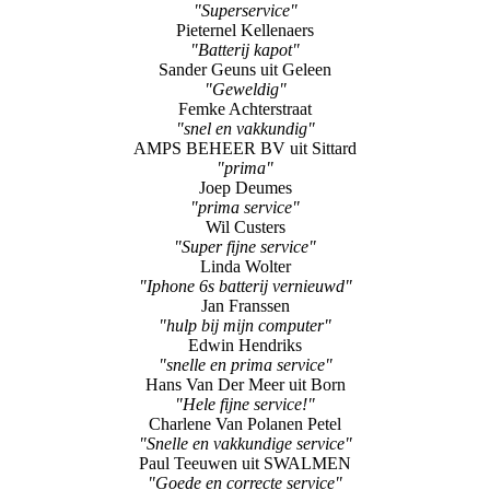
Sander Geuns uit Geleen
"Geweldig"
Femke Achterstraat
"snel en vakkundig"
AMPS BEHEER BV uit Sittard
"prima"
Joep Deumes
"prima service"
Wil Custers
"Super fijne service"
Linda Wolter
"Iphone 6s batterij vernieuwd"
Jan Franssen
"hulp bij mijn computer"
Edwin Hendriks
"snelle en prima service"
Hans Van Der Meer uit Born
"Hele fijne service!"
Charlene Van Polanen Petel
"Snelle en vakkundige service"
Paul Teeuwen uit SWALMEN
"Goede en correcte service"
Arthur Rooden uit Sittard
"Reparatie"
Carla Willems