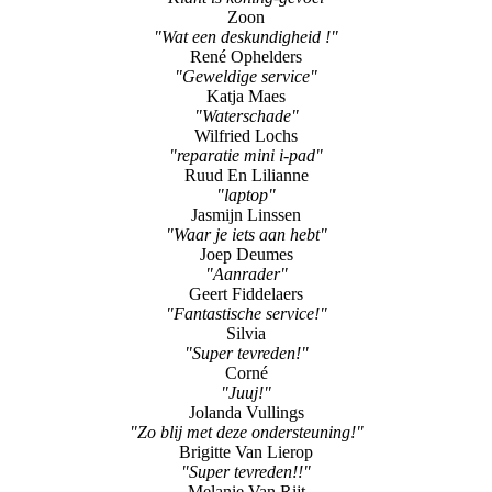
"Geweldige service"
Katja Maes
"Waterschade"
Wilfried Lochs
"reparatie mini i-pad"
Ruud En Lilianne
"laptop"
Jasmijn Linssen
"Waar je iets aan hebt"
Joep Deumes
"Aanrader"
Geert Fiddelaers
"Fantastische service!"
Silvia
"Super tevreden!"
Corné
"Juuj!"
Jolanda Vullings
"Zo blij met deze ondersteuning!"
Brigitte Van Lierop
"Super tevreden!!"
Melanie Van Rijt
"Supersnelle service!"
Kimberley
"Snelle offerte, goede afhandeling"