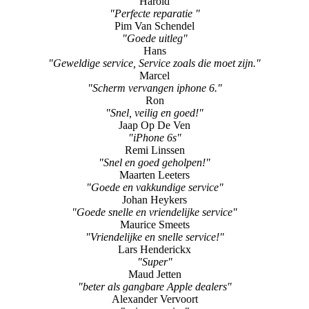
Hans
"Geweldige service, Service zoals die moet zijn."
Marcel
"Scherm vervangen iphone 6."
Ron
"Snel, veilig en goed!"
Jaap Op De Ven
"iPhone 6s"
Remi Linssen
"Snel en goed geholpen!"
Maarten Leeters
"Goede en vakkundige service"
Johan Heykers
"Goede snelle en vriendelijke service"
Maurice Smeets
"Vriendelijke en snelle service!"
Lars Henderickx
"Super"
Maud Jetten
"beter als gangbare Apple dealers"
Alexander Vervoort
"prima service"
Rob
"Home knop Iphone vervangen"
Rob Marcks