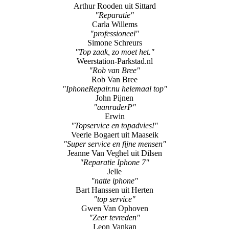
"professioneel"
Simone Schreurs
"Top zaak, zo moet het."
Weerstation-Parkstad.nl
"Rob van Bree"
Rob Van Bree
"IphoneRepair.nu helemaal top"
John Pijnen
"aanraderP"
Erwin
"Topservice en topadvies!"
Veerle Bogaert uit Maaseik
"Super service en fijne mensen"
Jeanne Van Veghel uit Dilsen
"Reparatie Iphone 7"
Jelle
"natte iphone"
Bart Hanssen uit Herten
"top service"
Gwen Van Ophoven
"Zeer tevreden"
Leon Vankan
"Reparatie Iphone"
R.J.A. Derks
"Reparatie Iphone"