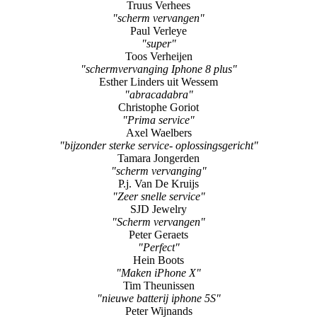
Toos Verheijen
"schermvervanging Iphone 8 plus"
Esther Linders uit Wessem
"abracadabra"
Christophe Goriot
"Prima service"
Axel Waelbers
"bijzonder sterke service- oplossingsgericht"
Tamara Jongerden
"scherm vervanging"
P.j. Van De Kruijs
"Zeer snelle service"
SJD Jewelry
"Scherm vervangen"
Peter Geraets
"Perfect"
Hein Boots
"Maken iPhone X"
Tim Theunissen
"nieuwe batterij iphone 5S"
Peter Wijnands
"Superservice"
Pieternel Kellenaers
"Batterij kapot"