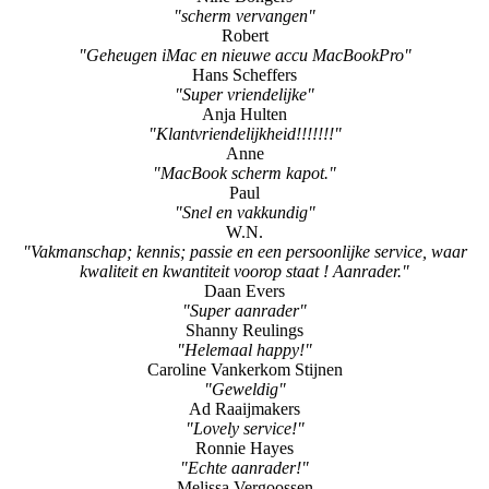
"scherm vervangen"
Robert
"Geheugen iMac en nieuwe accu MacBookPro"
Hans Scheffers
"Super vriendelijke"
Anja Hulten
"Klantvriendelijkheid!!!!!!!"
Anne
"MacBook scherm kapot."
Paul
"Snel en vakkundig"
W.N.
"Vakmanschap; kennis; passie en een persoonlijke service, waar
kwaliteit en kwantiteit voorop staat ! Aanrader."
Daan Evers
"Super aanrader"
Shanny Reulings
"Helemaal happy!"
Caroline Vankerkom Stijnen
"Geweldig"
Ad Raaijmakers
"Lovely service!"
Ronnie Hayes
"Echte aanrader!"
Melissa Vergoossen