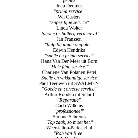
"prima"
Joep Deumes
"prima service"
Wil Custers
"Super fijne service"
Linda Wolter
"Iphone 6s batterij vernieuwd"
Jan Franssen
"hulp bij mijn computer"
Edwin Hendriks
"snelle en prima service"
Hans Van Der Meer uit Born
"Hele fijne service!"
Charlene Van Polanen Petel
"Snelle en vakkundige service"
Paul Teeuwen uit SWALMEN
"Goede en correcte service"
Arthur Rooden uit Sittard
"Reparatie"
Carla Willems
"professioneel"
Simone Schreurs
"Top zaak, zo moet het."
Weerstation-Parkstad.nl
"Rob van Bree"