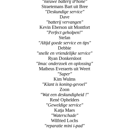
"nieuwe batterij iPhone"
Straetemans Bart uit Bree
"Deskundige service"
Dave
"batterij vervangen"
Kevin Eberson uit Montfort
"Perfect geholpen!"
Stefan
"Altijd goede service en tips"
Debbie
"snelle en vriendelijke service"
Ryan Donkersloot
"Imac onderzoek en oplossing"
Matheus Everaerts uit Weert
"Super"
Kim Wulms
"Klant is koning-gevoel"
Zoon
"Wat een deskundigheid !"
René Ophelders
"Geweldige service"
Katja Maes
"Waterschade"
Wilfried Lochs
"reparatie mini i-pad"