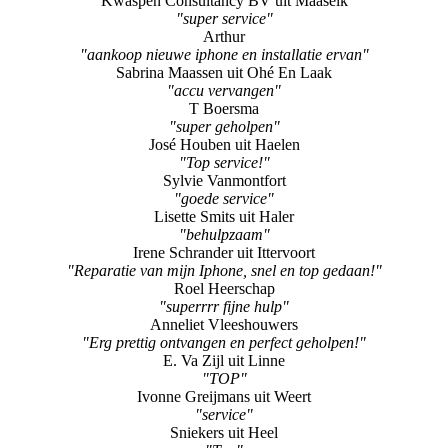
Kwaspen Consultancy BV uit Maaseik
"super service"
Arthur
"aankoop nieuwe iphone en installatie ervan"
Sabrina Maassen uit Ohé En Laak
"accu vervangen"
T Boersma
"super geholpen"
José Houben uit Haelen
"Top service!"
Sylvie Vanmontfort
"goede service"
Lisette Smits uit Haler
"behulpzaam"
Irene Schrander uit Ittervoort
"Reparatie van mijn Iphone, snel en top gedaan!"
Roel Heerschap
"superrrr fijne hulp"
Anneliet Vleeshouwers
"Erg prettig ontvangen en perfect geholpen!"
E. Va Zijl uit Linne
"TOP"
Ivonne Greijmans uit Weert
"service"
Sniekers uit Heel