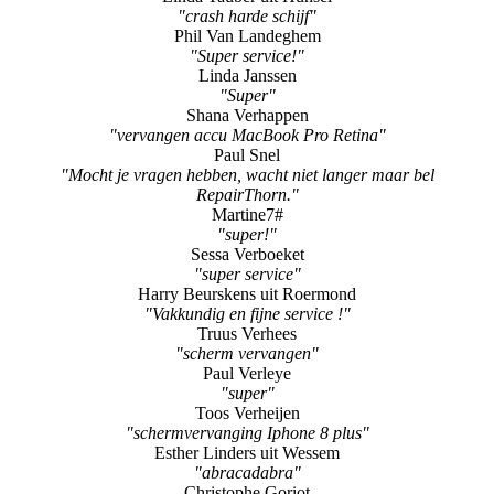
"crash harde schijf"
Phil Van Landeghem
"Super service!"
Linda Janssen
"Super"
Shana Verhappen
"vervangen accu MacBook Pro Retina"
Paul Snel
"Mocht je vragen hebben, wacht niet langer maar bel
RepairThorn."
Martine7#
"super!"
Sessa Verboeket
"super service"
Harry Beurskens uit Roermond
"Vakkundig en fijne service !"
Truus Verhees
"scherm vervangen"
Paul Verleye
"super"
Toos Verheijen
"schermvervanging Iphone 8 plus"
Esther Linders uit Wessem
"abracadabra"
Christophe Goriot