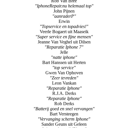
Rob Van Bree
"IphoneRepair.nu helemaal top"
John Pijnen
"aanraderP"
Erwin
"Topservice en topadvies!"
Veerle Bogaert uit Maaseik
"Super service en fijne mensen"
Jeanne Van Veghel uit Dilsen
"Reparatie Iphone 7"
Jelle
"natte iphone"
Bart Hanssen uit Herten
"top service"
Gwen Van Ophoven
"Zeer tevreden"
Leon Vankan
"Reparatie Iphone"
R.J.A. Derks
"Reparatie Iphone"
Rob Derks
"Batterij goed en snel vervangen"
Bart Versteegen
"Vervanging scherm Iphone"
Sander Geuns uit Geleen