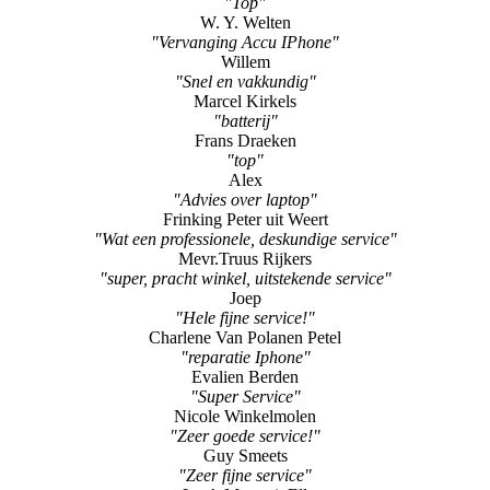
"Top"
W. Y. Welten
"Vervanging Accu IPhone"
Willem
"Snel en vakkundig"
Marcel Kirkels
"batterij"
Frans Draeken
"top"
Alex
"Advies over laptop"
Frinking Peter uit Weert
"Wat een professionele, deskundige service"
Mevr.Truus Rijkers
"super, pracht winkel, uitstekende service"
Joep
"Hele fijne service!"
Charlene Van Polanen Petel
"reparatie Iphone"
Evalien Berden
"Super Service"
Nicole Winkelmolen
"Zeer goede service!"
Guy Smeets
"Zeer fijne service"