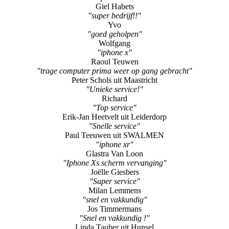
Giel Habets
"super bedrijf!!"
Yvo
"goed geholpen"
Wolfgang
"iphone x"
Raoul Teuwen
"trage computer prima weer op gang gebracht"
Peter Schols uit Maastricht
"Unieke service!"
Richard
"Top service"
Erik-Jan Heetvelt uit Leiderdorp
"Snelle service"
Paul Teeuwen uit SWALMEN
"iphone xr"
Glastra Van Loon
"Iphone Xs scherm vervanging"
Joëlle Giesbers
"Super service"
Milan Lemmens
"snel en vakkundig"
Jos Timmermans
"Snel en vakkundig !"
Linda Tauber uit Hunsel