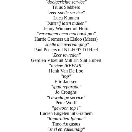
"doelgerichte service"
Truus Slabbers
"zeer snelle service"
Luca Kunnen
"batterij laten maken"
Jenny Wimmer uit Horn
"vervangen accu macbook pro"
Harrie Cremers uit Elsloo (Meers)
"snelle accuvervanging"
Paul Peeters uit NL-6097 DJ Heel
"Zeer tevreden"
Gerdien Vloet uit Mill En Sint Hubert
"review IREPAIR"
Henk Van De Loo
"top"
Eric Janssen
"ipad reparatie"
Jo Croughs
"Geweldige service"
Peter Wolff
"gewoon top !"
Lucien Engelen uit Grathem
"Reparatien Iphone"
Timo Augustus
"snel en vakkundig"