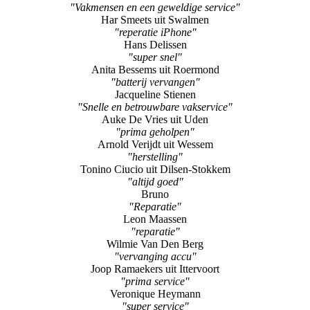
"Vakmensen en een geweldige service"
Har Smeets uit Swalmen
"reperatie iPhone"
Hans Delissen
"super snel"
Anita Bessems uit Roermond
"batterij vervangen"
Jacqueline Stienen
"Snelle en betrouwbare vakservice"
Auke De Vries uit Uden
"prima geholpen"
Arnold Verijdt uit Wessem
"herstelling"
Tonino Ciucio uit Dilsen-Stokkem
"altijd goed"
Bruno
"Reparatie"
Leon Maassen
"reparatie"
Wilmie Van Den Berg
"vervanging accu"
Joop Ramaekers uit Ittervoort
"prima service"
Veronique Heymann
"super service"