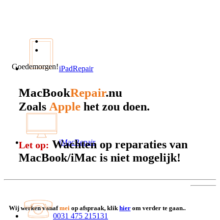
Goedemorgen!
iPadRepair
MacBook
Repair
.nu
Apple
Zoals
het zou doen.
Wachten op reparaties van
iMacRepair
Let op:
MacBook/iMac is niet mogelijk!
Wij werken vanaf
mei
op afspraak, klik
hier
om verder te gaan..
0031 475 215131