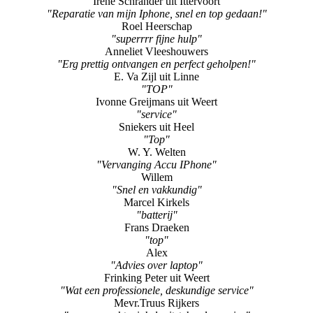
Anneliet Vleeshouwers
"Erg prettig ontvangen en perfect geholpen!"
E. Va Zijl uit Linne
"TOP"
Ivonne Greijmans uit Weert
"service"
Sniekers uit Heel
"Top"
W. Y. Welten
"Vervanging Accu IPhone"
Willem
"Snel en vakkundig"
Marcel Kirkels
"batterij"
Frans Draeken
"top"
Alex
"Advies over laptop"
Frinking Peter uit Weert
"Wat een professionele, deskundige service"
Mevr.Truus Rijkers
"super, pracht winkel, uitstekende service"
Joep
"Hele fijne service!"
Charlene Van Polanen Petel