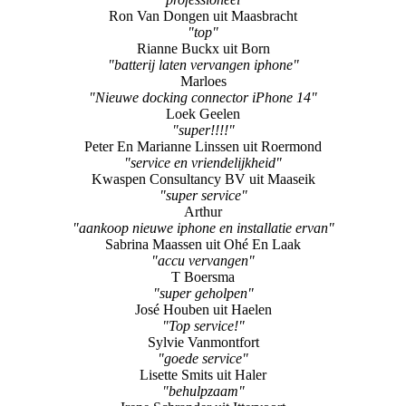
"batterij laten vervangen iphone"
Marloes
"Nieuwe docking connector iPhone 14"
Loek Geelen
"super!!!!"
Peter En Marianne Linssen uit Roermond
"service en vriendelijkheid"
Kwaspen Consultancy BV uit Maaseik
"super service"
Arthur
"aankoop nieuwe iphone en installatie ervan"
Sabrina Maassen uit Ohé En Laak
"accu vervangen"
T Boersma
"super geholpen"
José Houben uit Haelen
"Top service!"
Sylvie Vanmontfort
"goede service"
Lisette Smits uit Haler
"behulpzaam"
Irene Schrander uit Ittervoort
"Reparatie van mijn Iphone, snel en top gedaan!"
Roel Heerschap
"superrrr fijne hulp"