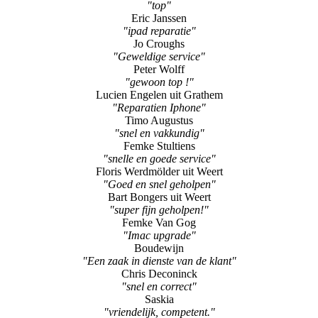
"Geweldige service"
Peter Wolff
"gewoon top !"
Lucien Engelen uit Grathem
"Reparatien Iphone"
Timo Augustus
"snel en vakkundig"
Femke Stultiens
"snelle en goede service"
Floris Werdmölder uit Weert
"Goed en snel geholpen"
Bart Bongers uit Weert
"super fijn geholpen!"
Femke Van Gog
"Imac upgrade"
Boudewijn
"Een zaak in dienste van de klant"
Chris Deconinck
"snel en correct"
Saskia
"vriendelijk, competent."
Bianca Bos uit Maastricht
"toppers"
Frank Bongaerts