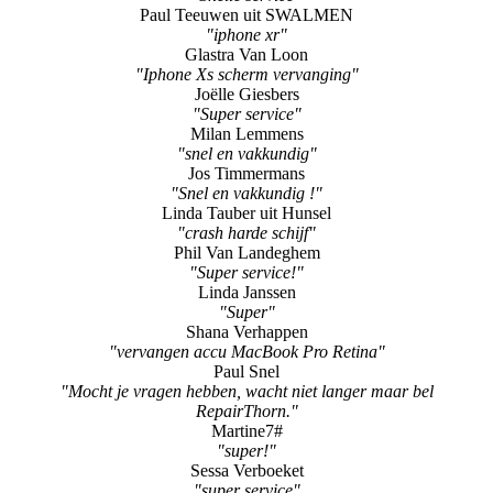
"Iphone Xs scherm vervanging"
Joëlle Giesbers
"Super service"
Milan Lemmens
"snel en vakkundig"
Jos Timmermans
"Snel en vakkundig !"
Linda Tauber uit Hunsel
"crash harde schijf"
Phil Van Landeghem
"Super service!"
Linda Janssen
"Super"
Shana Verhappen
"vervangen accu MacBook Pro Retina"
Paul Snel
"Mocht je vragen hebben, wacht niet langer maar bel
RepairThorn."
Martine7#
"super!"
Sessa Verboeket
"super service"
Harry Beurskens uit Roermond
"Vakkundig en fijne service !"
Truus Verhees