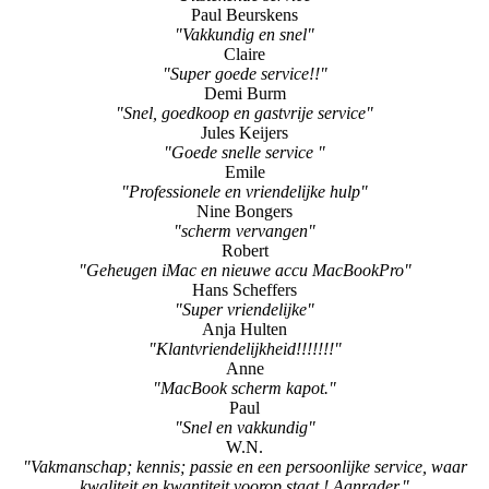
"Super goede service!!"
Demi Burm
"Snel, goedkoop en gastvrije service"
Jules Keijers
"Goede snelle service "
Emile
"Professionele en vriendelijke hulp"
Nine Bongers
"scherm vervangen"
Robert
"Geheugen iMac en nieuwe accu MacBookPro"
Hans Scheffers
"Super vriendelijke"
Anja Hulten
"Klantvriendelijkheid!!!!!!!"
Anne
"MacBook scherm kapot."
Paul
"Snel en vakkundig"
W.N.
"Vakmanschap; kennis; passie en een persoonlijke service, waar
kwaliteit en kwantiteit voorop staat ! Aanrader."
Daan Evers
"Super aanrader"
Shanny Reulings