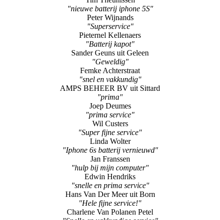
Pieternel Kellenaers
"Batterij kapot"
Sander Geuns uit Geleen
"Geweldig"
Femke Achterstraat
"snel en vakkundig"
AMPS BEHEER BV uit Sittard
"prima"
Joep Deumes
"prima service"
Wil Custers
"Super fijne service"
Linda Wolter
"Iphone 6s batterij vernieuwd"
Jan Franssen
"hulp bij mijn computer"
Edwin Hendriks
"snelle en prima service"
Hans Van Der Meer uit Born
"Hele fijne service!"
Charlene Van Polanen Petel
"Snelle en vakkundige service"
Paul Teeuwen uit SWALMEN
"Goede en correcte service"
Arthur Rooden uit Sittard