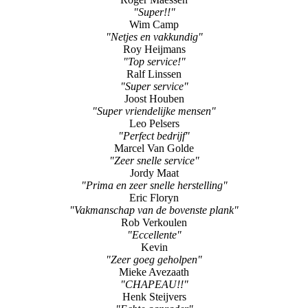
Roy Heijmans
"Top service!"
Ralf Linssen
"Super service"
Joost Houben
"Super vriendelijke mensen"
Leo Pelsers
"Perfect bedrijf"
Marcel Van Golde
"Zeer snelle service"
Jordy Maat
"Prima en zeer snelle herstelling"
Eric Floryn
"Vakmanschap van de bovenste plank"
Rob Verkoulen
"Eccellente"
Kevin
"Zeer goeg geholpen"
Mieke Avezaath
"CHAPEAU!!"
Henk Steijvers
"Echte aanrader"
P.C.H.
"Superservice!"
J.P. Geusen