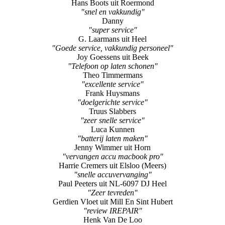
G. Laarmans uit Heel
"Goede service, vakkundig personeel"
Joy Goessens uit Beek
"Telefoon op laten schonen"
Theo Timmermans
"excellente service"
Frank Huysmans
"doelgerichte service"
Truus Slabbers
"zeer snelle service"
Luca Kunnen
"batterij laten maken"
Jenny Wimmer uit Horn
"vervangen accu macbook pro"
Harrie Cremers uit Elsloo (Meers)
"snelle accuvervanging"
Paul Peeters uit NL-6097 DJ Heel
"Zeer tevreden"
Gerdien Vloet uit Mill En Sint Hubert
"review IREPAIR"
Henk Van De Loo
"top"
Eric Janssen
"ipad reparatie"
Jo Croughs