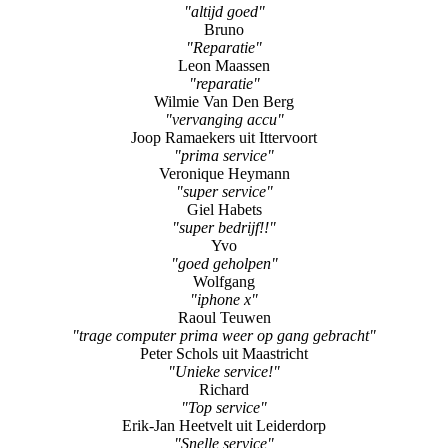
Leon Maassen
"reparatie"
Wilmie Van Den Berg
"vervanging accu"
Joop Ramaekers uit Ittervoort
"prima service"
Veronique Heymann
"super service"
Giel Habets
"super bedrijf!!"
Yvo
"goed geholpen"
Wolfgang
"iphone x"
Raoul Teuwen
"trage computer prima weer op gang gebracht"
Peter Schols uit Maastricht
"Unieke service!"
Richard
"Top service"
Erik-Jan Heetvelt uit Leiderdorp
"Snelle service"
Paul Teeuwen uit SWALMEN
"iphone xr"
Glastra Van Loon