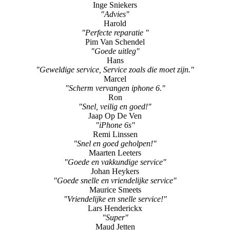
"Perfecte reparatie "
Pim Van Schendel
"Goede uitleg"
Hans
"Geweldige service, Service zoals die moet zijn."
Marcel
"Scherm vervangen iphone 6."
Ron
"Snel, veilig en goed!"
Jaap Op De Ven
"iPhone 6s"
Remi Linssen
"Snel en goed geholpen!"
Maarten Leeters
"Goede en vakkundige service"
Johan Heykers
"Goede snelle en vriendelijke service"
Maurice Smeets
"Vriendelijke en snelle service!"
Lars Henderickx
"Super"
Maud Jetten
"beter als gangbare Apple dealers"
Alexander Vervoort
"prima service"