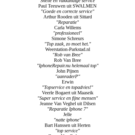
"Reparatie"
Carla Willems
"professioneel"
Simone Schreurs
"Top zaak, zo moet het."
Weerstation-Parkstad.nl
"Rob van Bree"
Rob Van Bree
"IphoneRepair.nu helemaal top"
John Pijnen
"aanraderP"
Erwin
"Topservice en topadvies!"
Veerle Bogaert uit Maaseik
"Super service en fijne mensen"
Jeanne Van Veghel uit Dilsen
"Reparatie Iphone 7"
Jelle
"natte iphone"
Bart Hanssen uit Herten
"top service"
Gwen Van Ophoven
"Zeer tevreden"
Leon Vankan
"Reparatie Iphone"