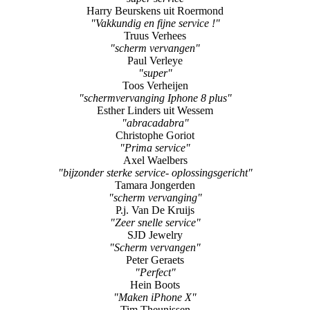
"scherm vervangen"
Paul Verleye
"super"
Toos Verheijen
"schermvervanging Iphone 8 plus"
Esther Linders uit Wessem
"abracadabra"
Christophe Goriot
"Prima service"
Axel Waelbers
"bijzonder sterke service- oplossingsgericht"
Tamara Jongerden
"scherm vervanging"
P.j. Van De Kruijs
"Zeer snelle service"
SJD Jewelry
"Scherm vervangen"
Peter Geraets
"Perfect"
Hein Boots
"Maken iPhone X"
Tim Theunissen
"nieuwe batterij iphone 5S"
Peter Wijnands
"Superservice"