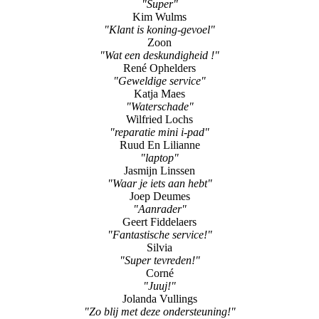
"Wat een deskundigheid !"
René Ophelders
"Geweldige service"
Katja Maes
"Waterschade"
Wilfried Lochs
"reparatie mini i-pad"
Ruud En Lilianne
"laptop"
Jasmijn Linssen
"Waar je iets aan hebt"
Joep Deumes
"Aanrader"
Geert Fiddelaers
"Fantastische service!"
Silvia
"Super tevreden!"
Corné
"Juuj!"
Jolanda Vullings
"Zo blij met deze ondersteuning!"
Brigitte Van Lierop
"Super tevreden!!"
Melanie Van Rijt
"Supersnelle service!"