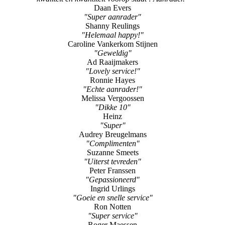
"Helemaal happy!"
Caroline Vankerkom Stijnen
"Geweldig"
Ad Raaijmakers
"Lovely service!"
Ronnie Hayes
"Echte aanrader!"
Melissa Vergoossen
"Dikke 10"
Heinz
"Super"
Audrey Breugelmans
"Complimenten"
Suzanne Smeets
"Uiterst tevreden"
Peter Franssen
"Gepassioneerd"
Ingrid Urlings
"Goeie en snelle service"
Ron Notten
"Super service"
Roger Maessen
"Super!!"
Wim Camp
"Netjes en vakkundig"