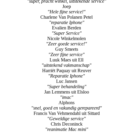
"reparatie Iphone"
Evalien Berden
"Super Service"
Nicole Winkelmolen
"Zeer goede service!"
Guy Smeets
"Zeer fijne service"
Luuk Maes uit Ell
"uitstekend vakmanschap"
Harriët Paquay uit Reuver
"Reparatie Iphone"
Luc Jansen
"Super behandeling"
Jan Lemmens uit Elsloo
"imac"
Alphons
"snel, goed en vakundig gerepareerd"
Francis Van Vehmendahl uit Sittard
"Geweldige service"
Chris Deconinck
"reanimatie Mac mini"
Hans Boots uit Roermond
"snel en vakkundig"
Danny
"super service"