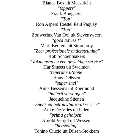
"Top"
Ron Aspers Toestel Paul Paquay
"Top"
Zonwering Van Ool uit Stevensweert
"goed advies !"
Marij Berkers uit Stramproy
"Zeer professionele ondersteuning"
Rob Schoenmakers
"Vakmensen en een geweldige service"
Har Smeets uit Swalmen
"reperatie iPhone"
Hans Delissen
"super snel"
Anita Bessems uit Roermond
"batterij vervangen"
Jacqueline Stienen
"Snelle en betrouwbare vakservice"
Auke De Vries uit Uden
"prima geholpen"
Arnold Verijdt uit Wessem
"herstelling"
Tonino Ciucio uit Dilsen-Stokkem
"altijd goed"
Bruno
"Reparatie"