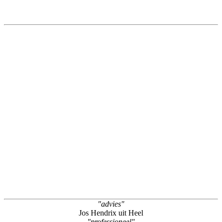
"advies"
Jos Hendrix uit Heel
"professioneel"
Ron Van Dongen uit Maasbracht
"top"
Rianne Buckx uit Born