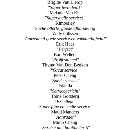
Kimberley
"Snelle offerte, goede afhandeling"
Willy Gilissen
"Ontzettend goeie service en vakkundigheid!"
Erik Haas
"Perfect"
Bart Welters
"Proffesioneel"
Thyme Van Den Beuken
"Great service"
Peter Cheng
"Snelle service"
Jolanda
"Servicegericht"
Toine Godderij
"Excellent"
"Super fijne en snelle service."
Maud Manders
"Aanrader"
Mimo Cheng
"Service met hoofdletter S"
Inge Sniekers
"Advies"
Harold