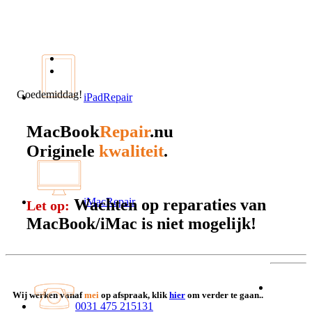
Goedemiddag!
iPadRepair
MacBook
Repair
.nu
kwaliteit
Originele
.
Wachten op reparaties van
iMacRepair
Let op:
MacBook/iMac is niet mogelijk!
Wij werken vanaf
mei
op afspraak, klik
hier
om verder te gaan..
0031 475 215131