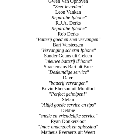
R.J.A. Derks
"Reparatie Iphone"
Rob Derks
"Batterij goed en snel vervangen"
Bart Versteegen
"Vervanging scherm Iphone"
Sander Geuns uit Geleen
"nieuwe batterij iPhone"
Straetemans Bart uit Bree
"Deskundige service"
Dave
"batterij vervangen"
Kevin Eberson uit Montfort
"Perfect geholpen!"
Stefan
"Altijd goede service en tips"
Debbie
"snelle en vriendelijke service"
Ryan Donkersloot
"Imac onderzoek en oplossing"
Matheus Everaerts uit Weert
"Super"
Kim Wulms
"Klant is koning-gevoel"
Zoon