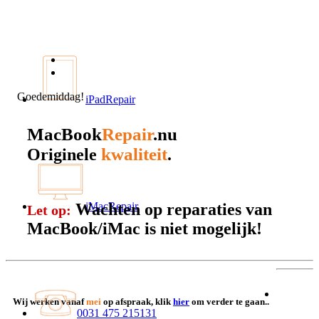
Goedemiddag!
iPadRepair
MacBook
Repair
.nu
kwaliteit
Originele
.
Wachten op reparaties van
iMacRepair
Let op:
MacBook/iMac is niet mogelijk!
Wij werken vanaf
mei
op afspraak, klik
hier
om verder te gaan..
0031 475 215131