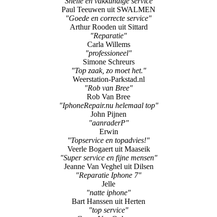
"Snelle en vakkundige service"
Paul Teeuwen uit SWALMEN
"Goede en correcte service"
Arthur Rooden uit Sittard
"Reparatie"
Carla Willems
"professioneel"
Simone Schreurs
"Top zaak, zo moet het."
Weerstation-Parkstad.nl
"Rob van Bree"
Rob Van Bree
"IphoneRepair.nu helemaal top"
John Pijnen
"aanraderP"
Erwin
"Topservice en topadvies!"
Veerle Bogaert uit Maaseik
"Super service en fijne mensen"
Jeanne Van Veghel uit Dilsen
"Reparatie Iphone 7"
Jelle
"natte iphone"
Bart Hanssen uit Herten
"top service"