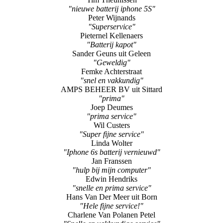
"nieuwe batterij iphone 5S"
Peter Wijnands
"Superservice"
Pieternel Kellenaers
"Batterij kapot"
Sander Geuns uit Geleen
"Geweldig"
Femke Achterstraat
"snel en vakkundig"
AMPS BEHEER BV uit Sittard
"prima"
Joep Deumes
"prima service"
Wil Custers
"Super fijne service"
Linda Wolter
"Iphone 6s batterij vernieuwd"
Jan Franssen
"hulp bij mijn computer"
Edwin Hendriks
"snelle en prima service"
Hans Van Der Meer uit Born
"Hele fijne service!"
Charlene Van Polanen Petel