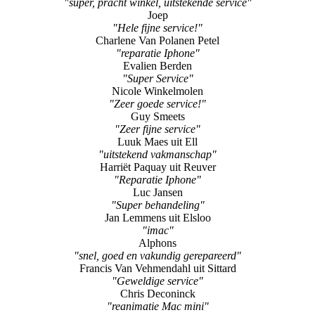
"super, pracht winkel, uitstekende service"
Joep
"Hele fijne service!"
Charlene Van Polanen Petel
"reparatie Iphone"
Evalien Berden
"Super Service"
Nicole Winkelmolen
"Zeer goede service!"
Guy Smeets
"Zeer fijne service"
Luuk Maes uit Ell
"uitstekend vakmanschap"
Harriët Paquay uit Reuver
"Reparatie Iphone"
Luc Jansen
"Super behandeling"
Jan Lemmens uit Elsloo
"imac"
Alphons
"snel, goed en vakundig gerepareerd"
Francis Van Vehmendahl uit Sittard
"Geweldige service"
Chris Deconinck
"reanimatie Mac mini"