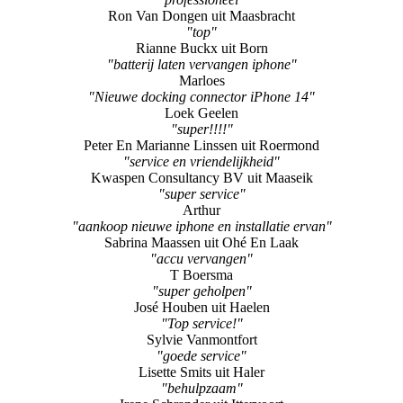
Ron Van Dongen uit Maasbracht
"top"
Rianne Buckx uit Born
"batterij laten vervangen iphone"
Marloes
"Nieuwe docking connector iPhone 14"
Loek Geelen
"super!!!!"
Peter En Marianne Linssen uit Roermond
"service en vriendelijkheid"
Kwaspen Consultancy BV uit Maaseik
"super service"
Arthur
"aankoop nieuwe iphone en installatie ervan"
Sabrina Maassen uit Ohé En Laak
"accu vervangen"
T Boersma
"super geholpen"
José Houben uit Haelen
"Top service!"
Sylvie Vanmontfort
"goede service"
Lisette Smits uit Haler
"behulpzaam"