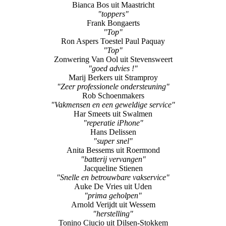
Bianca Bos uit Maastricht
"toppers"
Frank Bongaerts
"Top"
Ron Aspers Toestel Paul Paquay
"Top"
Zonwering Van Ool uit Stevensweert
"goed advies !"
Marij Berkers uit Stramproy
"Zeer professionele ondersteuning"
Rob Schoenmakers
"Vakmensen en een geweldige service"
Har Smeets uit Swalmen
"reperatie iPhone"
Hans Delissen
"super snel"
Anita Bessems uit Roermond
"batterij vervangen"
Jacqueline Stienen
"Snelle en betrouwbare vakservice"
Auke De Vries uit Uden
"prima geholpen"
Arnold Verijdt uit Wessem
"herstelling"
Tonino Ciucio uit Dilsen-Stokkem