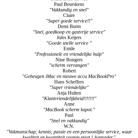
Paul Beurskens
"Vakkundig en snel"
Claire
"Super goede service!!"
Demi Burm
"Snel, goedkoop en gastvrije service"
Jules Keijers
"Goede snelle service "
Emile
"Professionele en vriendelijke hulp"
Nine Bongers
"scherm vervangen"
Robert
"Geheugen iMac en nieuwe accu MacBookPro"
Hans Scheffers
"Super vriendelijke"
Anja Hulten
"Klantvriendelijkheid!!!!!!!"
Anne
"MacBook scherm kapot."
Paul
"Snel en vakkundig"
W.N.
"Vakmanschap; kennis; passie en een persoonlijke service, waar
kwaliteit en kwantiteit voorop staat ! Aanrader."