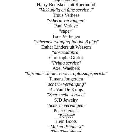
Harry Beurskens uit Roermond
"Vakkundig en fijne service !"
Truus Verhees
"scherm vervangen"
Paul Verleye
"super"
Toos Verheijen
"schermvervanging Iphone 8 plus"
Esther Linders uit Wessem
"abracadabra"
Christophe Goriot
"Prima service"
Axel Waelbers
"bijzonder sterke service- oplossingsgericht"
Tamara Jongerden
"scherm vervanging"
P.j. Van De Kruijs
"Zeer snelle service"
SJD Jewelry
"Scherm vervangen"
Peter Geraets
"Perfect"
Hein Boots
"Maken iPhone X"
Tim Theunissen