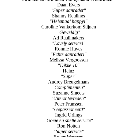
Daan Evers
"Super aanrader"
Shanny Reulings
"Helemaal happy!"
Caroline Vankerkom Stijnen
"Geweldig"
Ad Raaijmakers
"Lovely service!"
Ronnie Hayes
"Echte aanrader!"
Melissa Vergoossen
"Dikke 10"
Heinz
"Super"
Audrey Breugelmans
"Complimenten"
Suzanne Smeets
"Uiterst tevreden"
Peter Franssen
"Gepassioneerd"
Ingrid Urlings
"Goeie en snelle service"
Ron Notten
"Super service"
Roger Maessen