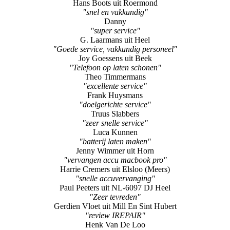
Hans Boots uit Roermond
"snel en vakkundig"
Danny
"super service"
G. Laarmans uit Heel
"Goede service, vakkundig personeel"
Joy Goessens uit Beek
"Telefoon op laten schonen"
Theo Timmermans
"excellente service"
Frank Huysmans
"doelgerichte service"
Truus Slabbers
"zeer snelle service"
Luca Kunnen
"batterij laten maken"
Jenny Wimmer uit Horn
"vervangen accu macbook pro"
Harrie Cremers uit Elsloo (Meers)
"snelle accuvervanging"
Paul Peeters uit NL-6097 DJ Heel
"Zeer tevreden"
Gerdien Vloet uit Mill En Sint Hubert
"review IREPAIR"
Henk Van De Loo