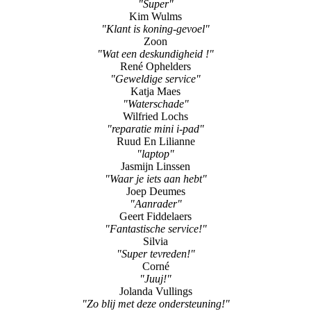
"Super"
Kim Wulms
"Klant is koning-gevoel"
Zoon
"Wat een deskundigheid !"
René Ophelders
"Geweldige service"
Katja Maes
"Waterschade"
Wilfried Lochs
"reparatie mini i-pad"
Ruud En Lilianne
"laptop"
Jasmijn Linssen
"Waar je iets aan hebt"
Joep Deumes
"Aanrader"
Geert Fiddelaers
"Fantastische service!"
Silvia
"Super tevreden!"
Corné
"Juuj!"
Jolanda Vullings
"Zo blij met deze ondersteuning!"