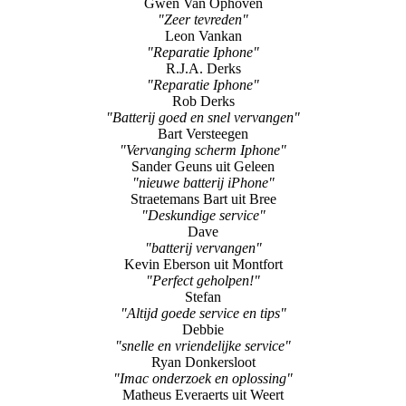
Gwen Van Ophoven
"Zeer tevreden"
Leon Vankan
"Reparatie Iphone"
R.J.A. Derks
"Reparatie Iphone"
Rob Derks
"Batterij goed en snel vervangen"
Bart Versteegen
"Vervanging scherm Iphone"
Sander Geuns uit Geleen
"nieuwe batterij iPhone"
Straetemans Bart uit Bree
"Deskundige service"
Dave
"batterij vervangen"
Kevin Eberson uit Montfort
"Perfect geholpen!"
Stefan
"Altijd goede service en tips"
Debbie
"snelle en vriendelijke service"
Ryan Donkersloot
"Imac onderzoek en oplossing"
Matheus Everaerts uit Weert