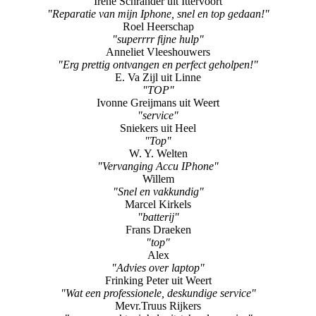
Irene Schrander uit Ittervoort
"Reparatie van mijn Iphone, snel en top gedaan!"
Roel Heerschap
"superrrr fijne hulp"
Anneliet Vleeshouwers
"Erg prettig ontvangen en perfect geholpen!"
E. Va Zijl uit Linne
"TOP"
Ivonne Greijmans uit Weert
"service"
Sniekers uit Heel
"Top"
W. Y. Welten
"Vervanging Accu IPhone"
Willem
"Snel en vakkundig"
Marcel Kirkels
"batterij"
Frans Draeken
"top"
Alex
"Advies over laptop"
Frinking Peter uit Weert
"Wat een professionele, deskundige service"
Mevr.Truus Rijkers