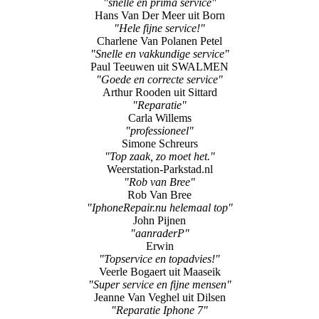
"snelle en prima service"
Hans Van Der Meer uit Born
"Hele fijne service!"
Charlene Van Polanen Petel
"Snelle en vakkundige service"
Paul Teeuwen uit SWALMEN
"Goede en correcte service"
Arthur Rooden uit Sittard
"Reparatie"
Carla Willems
"professioneel"
Simone Schreurs
"Top zaak, zo moet het."
Weerstation-Parkstad.nl
"Rob van Bree"
Rob Van Bree
"IphoneRepair.nu helemaal top"
John Pijnen
"aanraderP"
Erwin
"Topservice en topadvies!"
Veerle Bogaert uit Maaseik
"Super service en fijne mensen"
Jeanne Van Veghel uit Dilsen
"Reparatie Iphone 7"