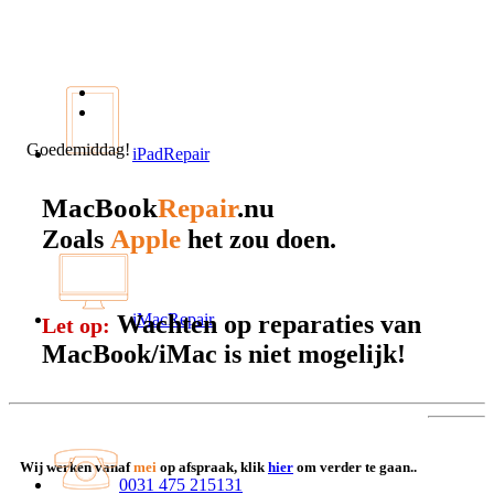
Goedemiddag!
iPadRepair
MacBook
Repair
.nu
Apple
Zoals
het zou doen.
Wachten op reparaties van
iMacRepair
Let op:
MacBook/iMac is niet mogelijk!
Wij werken vanaf
mei
op afspraak, klik
hier
om verder te gaan..
0031 475 215131