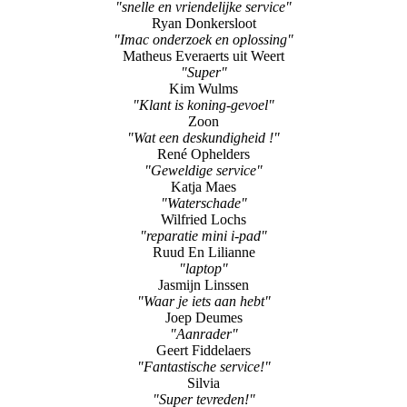
"snelle en vriendelijke service"
Ryan Donkersloot
"Imac onderzoek en oplossing"
Matheus Everaerts uit Weert
"Super"
Kim Wulms
"Klant is koning-gevoel"
Zoon
"Wat een deskundigheid !"
René Ophelders
"Geweldige service"
Katja Maes
"Waterschade"
Wilfried Lochs
"reparatie mini i-pad"
Ruud En Lilianne
"laptop"
Jasmijn Linssen
"Waar je iets aan hebt"
Joep Deumes
"Aanrader"
Geert Fiddelaers
"Fantastische service!"
Silvia
"Super tevreden!"