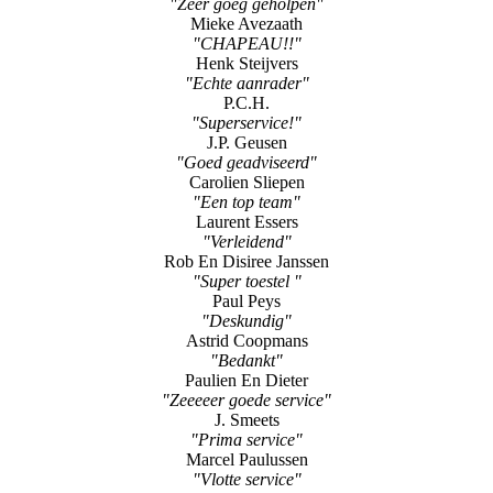
"Zeer goeg geholpen"
Mieke Avezaath
"CHAPEAU!!"
Henk Steijvers
"Echte aanrader"
P.C.H.
"Superservice!"
J.P. Geusen
"Goed geadviseerd"
Carolien Sliepen
"Een top team"
Laurent Essers
"Verleidend"
Rob En Disiree Janssen
"Super toestel "
Paul Peys
"Deskundig"
Astrid Coopmans
"Bedankt"
Paulien En Dieter
"Zeeeeer goede service"
J. Smeets
"Prima service"
Marcel Paulussen
"Vlotte service"