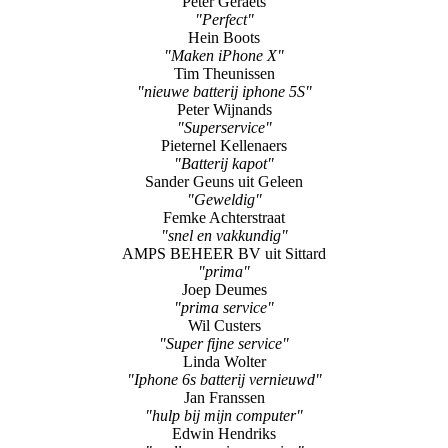
Peter Geraets
"Perfect"
Hein Boots
"Maken iPhone X"
Tim Theunissen
"nieuwe batterij iphone 5S"
Peter Wijnands
"Superservice"
Pieternel Kellenaers
"Batterij kapot"
Sander Geuns uit Geleen
"Geweldig"
Femke Achterstraat
"snel en vakkundig"
AMPS BEHEER BV uit Sittard
"prima"
Joep Deumes
"prima service"
Wil Custers
"Super fijne service"
Linda Wolter
"Iphone 6s batterij vernieuwd"
Jan Franssen
"hulp bij mijn computer"
Edwin Hendriks