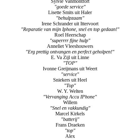
Sylvie Vanmontfort
"goede service"
Lisette Smits uit Haler
"behulpzaam"
Irene Schrander uit Ittervoort
"Reparatie van mijn Iphone, snel en top gedaan!"
Roel Heerschap
"superrrr fijne hulp"
Anneliet Vleeshouwers
"Erg prettig ontvangen en perfect geholpen!"
E. Va Zijl uit Linne
"TOP"
Ivonne Greijmans uit Weert
"service"
Sniekers uit Heel
"Top"
W. Y. Welten
"Vervanging Accu IPhone"
Willem
"Snel en vakkundig"
Marcel Kirkels
"batterij"
Frans Draeken
"top"
Alex