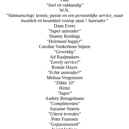
"Snel en vakkundig"
W.N.
"Vakmanschap; kennis; passie en een persoonlijke service, waar
kwaliteit en kwantiteit voorop staat ! Aanrader."
Daan Evers
"Super aanrader"
Shanny Reulings
"Helemaal happy!"
Caroline Vankerkom Stijnen
"Geweldig"
Ad Raaijmakers
"Lovely service!"
Ronnie Hayes
"Echte aanrader!"
Melissa Vergoossen
"Dikke 10"
Heinz
"Super"
Audrey Breugelmans
"Complimenten"
Suzanne Smeets
"Uiterst tevreden"
Peter Franssen
"Gepassioneerd"