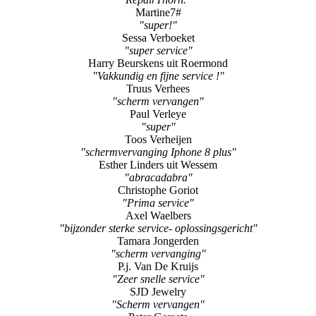
Martine7#
"super!"
Sessa Verboeket
"super service"
Harry Beurskens uit Roermond
"Vakkundig en fijne service !"
Truus Verhees
"scherm vervangen"
Paul Verleye
"super"
Toos Verheijen
"schermvervanging Iphone 8 plus"
Esther Linders uit Wessem
"abracadabra"
Christophe Goriot
"Prima service"
Axel Waelbers
"bijzonder sterke service- oplossingsgericht"
Tamara Jongerden
"scherm vervanging"
P.j. Van De Kruijs
"Zeer snelle service"
SJD Jewelry
"Scherm vervangen"