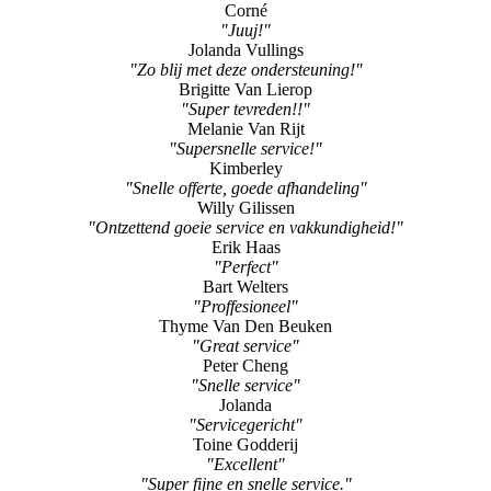
Corné
"Juuj!"
Jolanda Vullings
"Zo blij met deze ondersteuning!"
Brigitte Van Lierop
"Super tevreden!!"
Melanie Van Rijt
"Supersnelle service!"
Kimberley
"Snelle offerte, goede afhandeling"
Willy Gilissen
"Ontzettend goeie service en vakkundigheid!"
Erik Haas
"Perfect"
Bart Welters
"Proffesioneel"
Thyme Van Den Beuken
"Great service"
Peter Cheng
"Snelle service"
Jolanda
"Servicegericht"
Toine Godderij
"Excellent"
"Super fijne en snelle service."