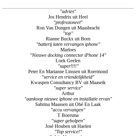
"advies"
Jos Hendrix uit Heel
"professioneel"
Ron Van Dongen uit Maasbracht
"top"
Rianne Buckx uit Born
"batterij laten vervangen iphone"
Marloes
"Nieuwe docking connector iPhone 14"
Loek Geelen
"super!!!!"
Peter En Marianne Linssen uit Roermond
"service en vriendelijkheid"
Kwaspen Consultancy BV uit Maaseik
"super service"
Arthur
"aankoop nieuwe iphone en installatie ervan"
Sabrina Maassen uit Ohé En Laak
"accu vervangen"
T Boersma
"super geholpen"
José Houben uit Haelen
"Top service!"