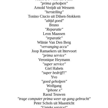
"prima geholpen"
Arnold Verijdt uit Wessem
"herstelling"
Tonino Ciucio uit Dilsen-Stokkem
"altijd goed"
Bruno
"Reparatie"
Leon Maassen
"reparatie"
Wilmie Van Den Berg
"vervanging accu"
Joop Ramaekers uit Ittervoort
"prima service"
Veronique Heymann
"super service"
Giel Habets
"super bedrijf!!"
Yvo
"goed geholpen"
Wolfgang
"iphone x"
Raoul Teuwen
"trage computer prima weer op gang gebracht"
Peter Schols uit Maastricht
"Unieke service!"