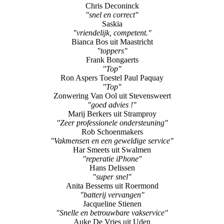
Chris Deconinck
"snel en correct"
Saskia
"vriendelijk, competent."
Bianca Bos uit Maastricht
"toppers"
Frank Bongaerts
"Top"
Ron Aspers Toestel Paul Paquay
"Top"
Zonwering Van Ool uit Stevensweert
"goed advies !"
Marij Berkers uit Stramproy
"Zeer professionele ondersteuning"
Rob Schoenmakers
"Vakmensen en een geweldige service"
Har Smeets uit Swalmen
"reperatie iPhone"
Hans Delissen
"super snel"
Anita Bessems uit Roermond
"batterij vervangen"
Jacqueline Stienen
"Snelle en betrouwbare vakservice"
Auke De Vries uit Uden